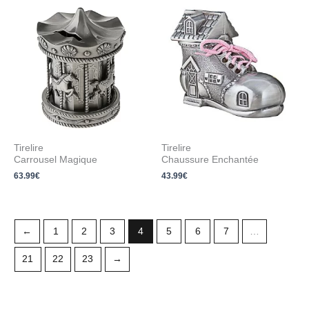
Tirelire
Tirelire
Carrousel Magique
Chaussure Enchantée
63.99
€
43.99
€
←
1
2
3
4
5
6
7
…
21
22
23
→