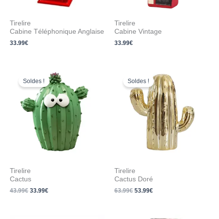
Tirelire
Tirelire
Cabine Téléphonique Anglaise
Cabine Vintage
33.99
€
33.99
€
Le
Le
Le
Le
prix
prix
prix
prix
Soldes !
Soldes !
initial
actuel
initial
actuel
était :
est :
était :
est :
43.99€.
33.99€.
63.99€.
53.99€.
Tirelire
Tirelire
Cactus
Cactus Doré
43.99
€
33.99
€
63.99
€
53.99
€