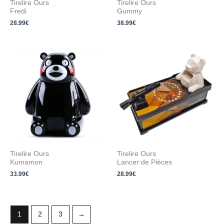
Tirelire Ours
Tirelire Ours
Fredi
Gummy
28.99
€
38.99
€
Tirelire Ours
Tirelire Ours
Kumamon
Lancer de Pièces
33.99
€
28.99
€
1
2
3
→