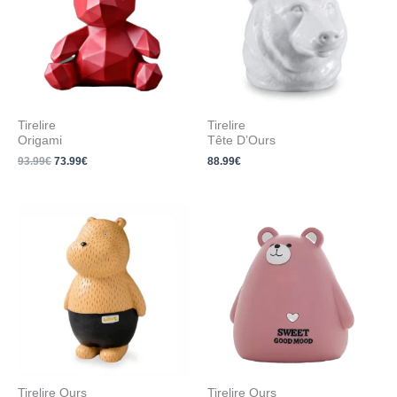
Tirelire
Tirelire
Origami
Tête D’Ours
93.99
€
73.99
€
88.99
€
Plage
de
prix :
33.99€
à
43.99€
Tirelire Ours
Tirelire Ours