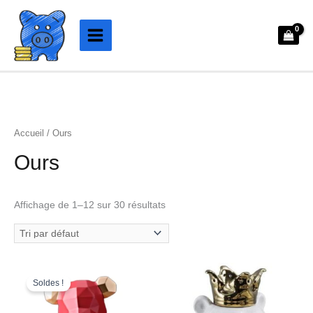
Aller
au
contenu
Accueil
/ Ours
Ours
Affichage de 1–12 sur 30 résultats
Le
Le
prix
prix
Soldes !
initial
actuel
était :
est :
93.99€.
73.99€.