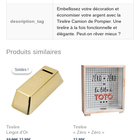
Embellissez votre décoration et
économiser votre argent avec la
description_tag
Tirelire Camion de Pompier. Une
tirelire à la fois fonctionnelle et
élégante. Peut-on rêver mieux ?
Produits similaires
Le
Le
prix
prix
Soldes !
Soldes !
initial
actuel
était :
est :
33.99€.
23.99€.
Tirelire
Tirelire
Lingot d’Or
« Zéro + Zéro »
33.99
€
23.99
€
23.99
€