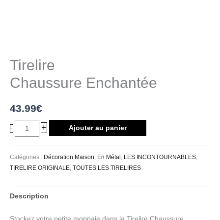
Tirelire
Chaussure Enchantée
43.99
€
+
Ajouter au panier
-
Catégories :
Décoration Maison
,
En Métal
,
LES INCONTOURNABLES
,
TIRELIRE ORIGINALE
,
TOUTES LES TIRELIRES
Description
Stockez votre petite monnaie dans la Tirelire Chaussure