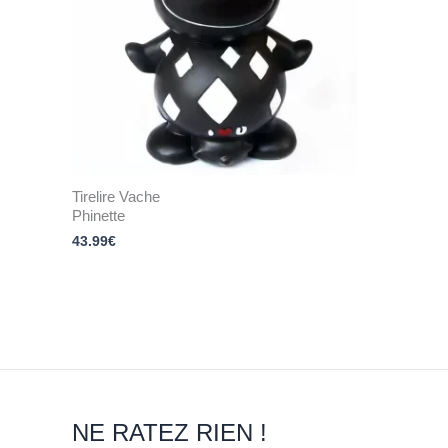
Tirelire Vache
Phinette
43.99
€
NE RATEZ RIEN !