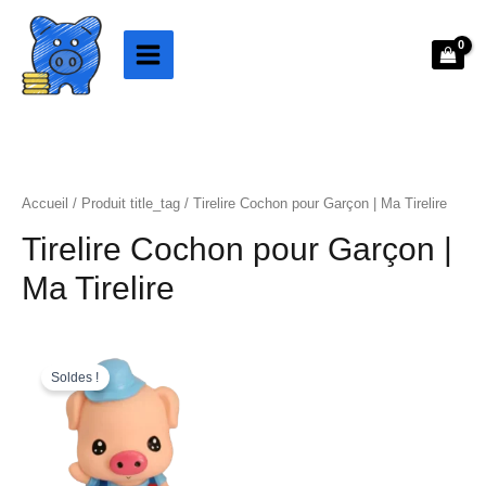
Aller
au
contenu
Accueil
/ Produit title_tag / Tirelire Cochon pour Garçon | Ma Tirelire
Tirelire Cochon pour Garçon |
Ma Tirelire
Le
Le
prix
prix
Soldes !
initial
actuel
était :
est :
58.99€.
48.99€.