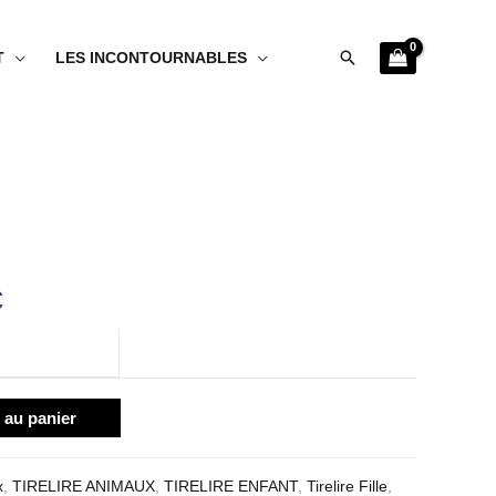
Rechercher
T
LES INCONTOURNABLES
Plage
de
prix :
€
33.99€
à
 au panier
38.99€
x
,
TIRELIRE ANIMAUX
,
TIRELIRE ENFANT
,
Tirelire Fille
,