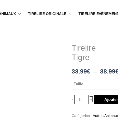
 ANIMAUX
TIRELIRE ORIGINALE
TIRELIRE ÉVÉNEMEN
Tirelire
quantité
de
Tigre
Tirelire
Tigre
33.99
€
–
38.99
Taille
+
-
Ajouter
Catégories :
Autres Animau