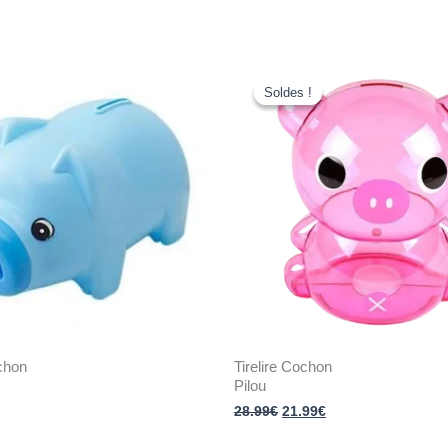
Le
Le
prix
prix
Soldes !
Soldes !
initial
actuel
était :
est :
28.99€.
21.99€.
ochon
Tirelire Cochon
Pilou
28.99
€
21.99
€