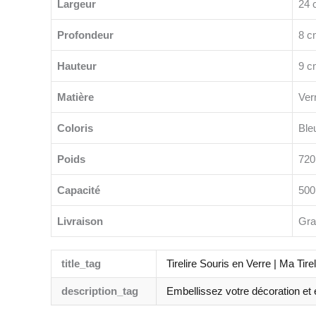
Largeur
24 
Profondeur
8 c
Hauteur
9 c
Matière
Ver
Coloris
Ble
Poids
720
Capacité
500
Livraison
Gra
title_tag
Tirelire Souris en Verre | Ma Tirel
description_tag
Embellissez votre décoration et é