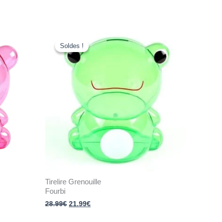
Le
Le
prix
prix
Soldes !
Soldes !
initial
actuel
était :
est :
28.99€.
21.99€.
Tirelire Grenouille
Fourbi
28.99
€
21.99
€