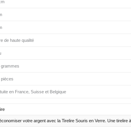
cm
m
m
re de haute qualité
u
 grammes
 pièces
tuite en France, Suisse et Belgique
ire
conomiser votre argent avec la Tirelire Souris en Verre. Une tirelire à