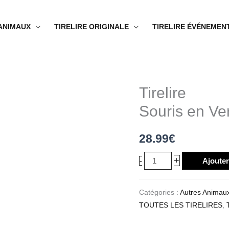
 ANIMAUX
TIRELIRE ORIGINALE
TIRELIRE ÉVÉNEMEN
Tirelire
quantité
de
Souris en Ve
Tirelire
Souris
28.99
€
en
Verre
+
-
Ajouter
Catégories :
Autres Animau
TOUTES LES TIRELIRES
,