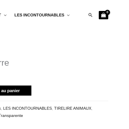
Rechercher
T
LES INCONTOURNABLES
rre
 au panier
x
,
LES INCONTOURNABLES
,
TIRELIRE ANIMAUX
,
Transparente