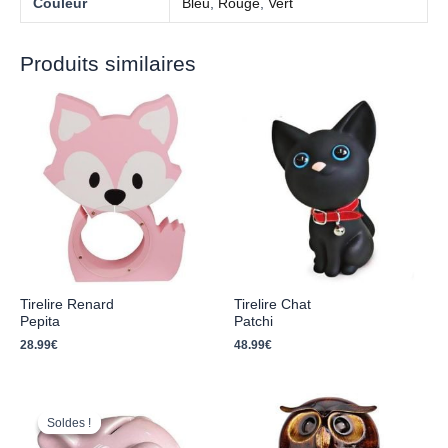
Couleur
Bleu
,
Rouge
,
Vert
Produits similaires
Tirelire Renard
Tirelire Chat
Pepita
Patchi
28.99
€
48.99
€
Le
Le
prix
prix
Soldes !
Soldes !
initial
actuel
était :
est :