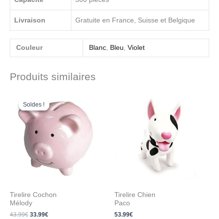
Livraison
Gratuite en France, Suisse et Belgique
Couleur
Blanc
,
Bleu
,
Violet
Produits similaires
Le
Le
prix
prix
Soldes !
Soldes !
initial
actuel
était :
est :
43.99€.
33.99€.
Tirelire Cochon
Tirelire Chien
Mélody
Paco
43.99
€
33.99
€
53.99
€