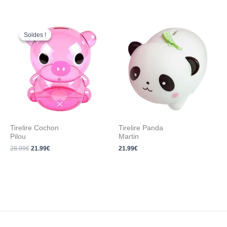
Le
Le
prix
prix
Soldes !
Soldes !
initial
actuel
était :
est :
28.99€.
21.99€.
Tirelire Cochon
Tirelire Panda
Pilou
Martin
28.99
€
21.99
€
21.99
€