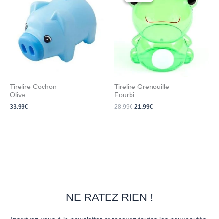
initial
actuel
était :
est :
28.99€.
21.99€.
Tirelire Cochon
Tirelire Grenouille
Olive
Fourbi
33.99
€
28.99
€
21.99
€
NE RATEZ RIEN !