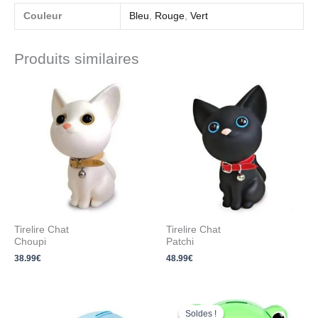
Couleur
Bleu
,
Rouge
,
Vert
Produits similaires
Tirelire Chat
Tirelire Chat
Choupi
Patchi
38.99
€
48.99
€
Le
Le
prix
prix
Soldes !
Soldes !