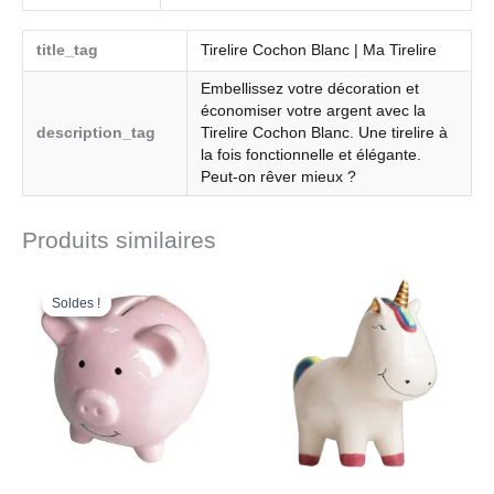
title_tag
Tirelire Cochon Blanc | Ma Tirelire
Embellissez votre décoration et
économiser votre argent avec la
description_tag
Tirelire Cochon Blanc. Une tirelire à
la fois fonctionnelle et élégante.
Peut-on rêver mieux ?
Produits similaires
Le
Le
prix
prix
Soldes !
Soldes !
initial
actuel
était :
est :
43.99€.
33.99€.