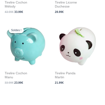
Tirelire Cochon
Tirelire Licorne
Mélody
Duchesse
43.99
€
33.99
€
28.99
€
Le
Le
prix
prix
Soldes !
Soldes !
initial
actuel
était :
est :
33.99€.
23.99€.
Tirelire Cochon
Tirelire Panda
Manu
Martin
33.99
€
23.99
€
21.99
€