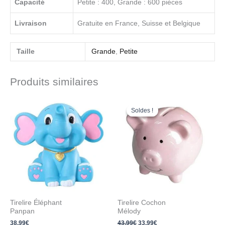
Capacité
Petite : 400, Grande : 600 pièces
Livraison
Gratuite en France, Suisse et Belgique
Taille
Grande
,
Petite
Produits similaires
Le
Le
prix
prix
Soldes !
Soldes !
initial
actuel
était :
est :
43.99€.
33.99€.
Tirelire Éléphant
Tirelire Cochon
Panpan
Mélody
38.99
€
43.99
€
33.99
€