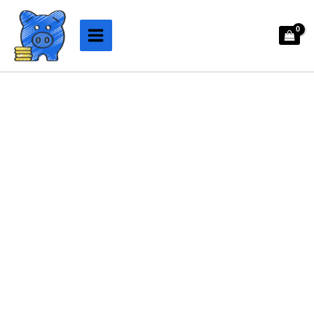
Aller
au
contenu
quantité
de
Tirelire
Vitre
à
Casser