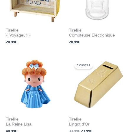
Tirelire
Tirelire
« Voyageur »
Compteuse Electronique
28.99
€
28.99
€
Le
Le
prix
prix
Soldes !
initial
actuel
était :
est :
33.99€.
23.99€.
Tirelire
Tirelire
La Reine Lisa
Lingot d’Or
48.99
€
33.99
€
23.99
€